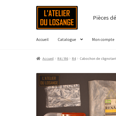
Aller
Aller
à
au
Pièces d
la
contenu
navigation
Accueil
Catalogue
Mon compte
Accueil
R4 / R6
R4
Cabochon de clignotan