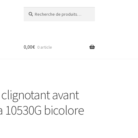
Recherche
Recherche
pour :
0,00
€
0 article
clignotant avant
 10530G bicolore