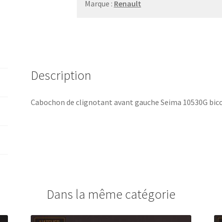
gauche
Marque :
Renault
Seima
10530G
bicolore
Description
Cabochon de clignotant avant gauche Seima 10530G bico
Dans la même catégorie