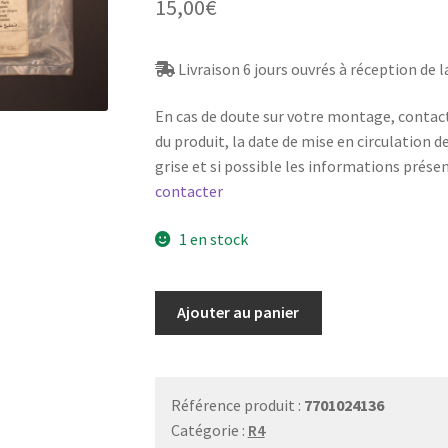
15,00
€
Livraison 6 jours ouvrés à réception de
En cas de doute sur votre montage, contac
du produit, la date de mise en circulation d
grise et si possible les informations prése
contacter
1 en stock
quantité
Ajouter au panier
de
Cabochon
de
clignotant
Référence produit :
7701024136
avant
Catégorie :
R4