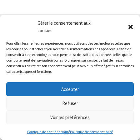
Gérer le consentement aux
Nous contacter
cookies
Conditions générales de vente
Pour offrir les meilleures expériences, nous utilisons des technologies telles que
Mentions légales
les cookies pour stocker et/ou accéder aux informations des appareils. Le fait de
consentir à ces technologies nous permettra de traiter des données telles que le
comportement de navigation ou les ID uniques sur ce site. Le fait de ne pas
consentir ou de retirer son consentement peut avoir un effet négatif sur certaines
caractéristiques et fonctions.
Accepter
© L'Atelier du Losange 2026
Refuser
Politique de confidentialité
Voir les préférences
0
Politique de confidentialité
Politique de confidentialité
Recherche
Recherche