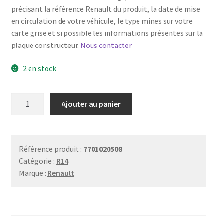
précisant la référence Renault du produit, la date de mise
en circulation de votre véhicule, le type mines sur votre
carte grise et si possible les informations présentes sur la
plaque constructeur.
Nous contacter
2 en stock
quantité
Ajouter au panier
de
Cabochon
de
clignotant
Référence produit :
7701020508
avant
Catégorie :
R14
droit
Marque :
Renault
blanc
Cibié
40.76.H