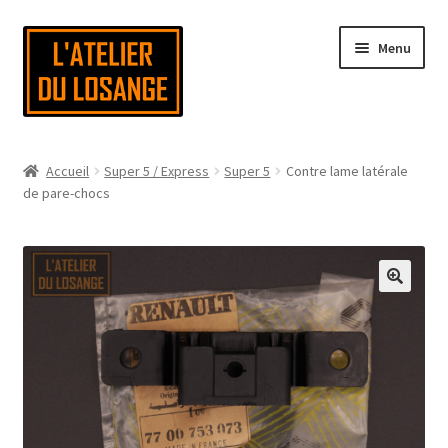
Aller
Aller
Menu
à
au
la
contenu
navigation
Page d’accueil
Accueil
Super 5 / Express
Super 5
Contre lame latérale
de pare-chocs
Nous contacter
Mon compte