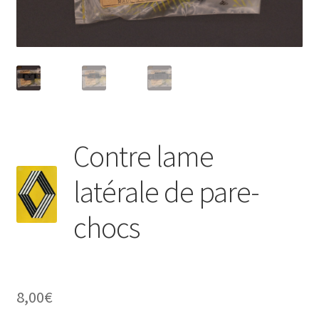
Contre lame
latérale de pare-
chocs
8,00
€