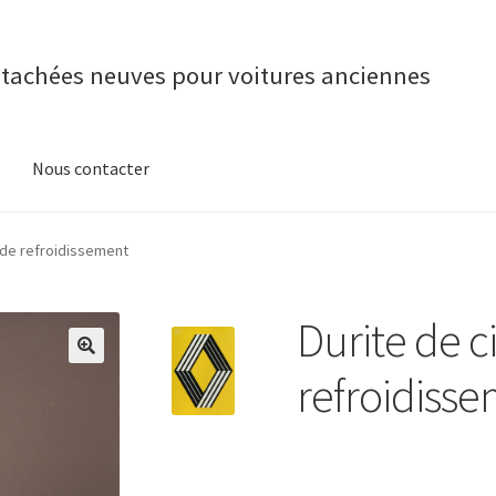
étachées neuves pour voitures anciennes
Nous contacter
t de refroidissement
Durite de c
refroidiss