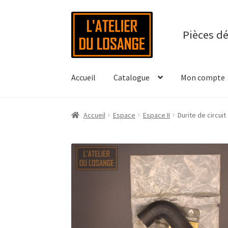
Aller
Aller
à
au
Pièces d
la
contenu
navigation
Accueil
Catalogue
Mon compte
Accueil
Espace
Espace II
Durite de circui