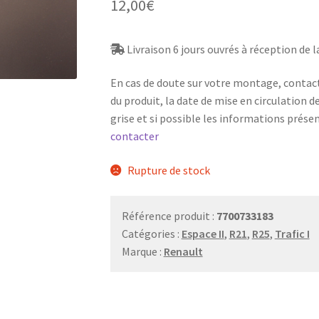
12,00
€
Livraison 6 jours ouvrés à réception de
En cas de doute sur votre montage, contac
du produit, la date de mise en circulation d
grise et si possible les informations prése
contacter
Rupture de stock
Référence produit :
7700733183
Catégories :
Espace II
,
R21
,
R25
,
Trafic I
Marque :
Renault