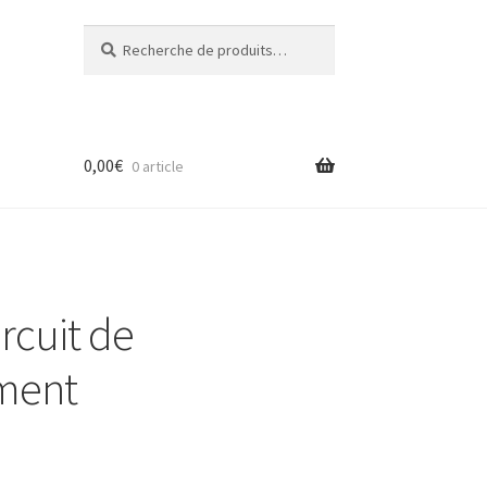
Recherche
Recherche
pour :
0,00
€
0 article
ircuit de
ement