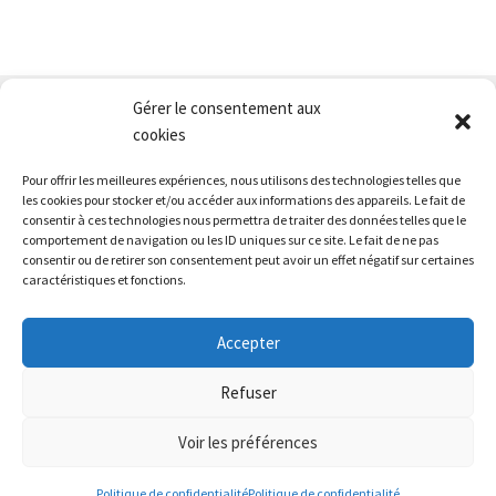
Gérer le consentement aux
Nous contacter
cookies
Conditions générales de vente
Pour offrir les meilleures expériences, nous utilisons des technologies telles que
Mentions légales
les cookies pour stocker et/ou accéder aux informations des appareils. Le fait de
consentir à ces technologies nous permettra de traiter des données telles que le
comportement de navigation ou les ID uniques sur ce site. Le fait de ne pas
consentir ou de retirer son consentement peut avoir un effet négatif sur certaines
caractéristiques et fonctions.
Accepter
© L'Atelier du Losange 2026
Refuser
Politique de confidentialité
Voir les préférences
0
Politique de confidentialité
Politique de confidentialité