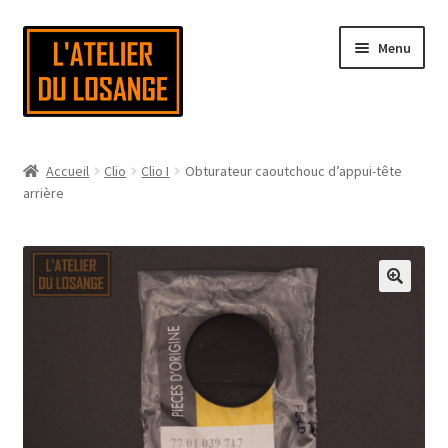
Aller
Aller
Menu
à
au
la
contenu
navigation
Page d’accueil
Accueil
Clio
Clio I
Obturateur caoutchouc d’appui-tête
arrière
Nous contacter
Mon compte