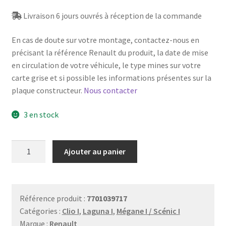
Livraison 6 jours ouvrés à réception de la commande
En cas de doute sur votre montage, contactez-nous en
précisant la référence Renault du produit, la date de mise
en circulation de votre véhicule, le type mines sur votre
carte grise et si possible les informations présentes sur la
plaque constructeur.
Nous contacter
3 en stock
quantité
Ajouter au panier
de
Obturateur
caoutchouc
d'appui-
Référence produit :
7701039717
tête
Catégories :
Clio I
,
Laguna I
,
Mégane I / Scénic I
arrière
Marque :
Renault