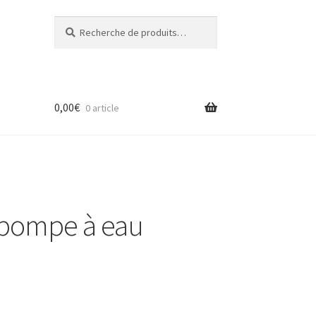
Recherche
Recherche
pour :
0,00
€
0 article
 pompe à eau