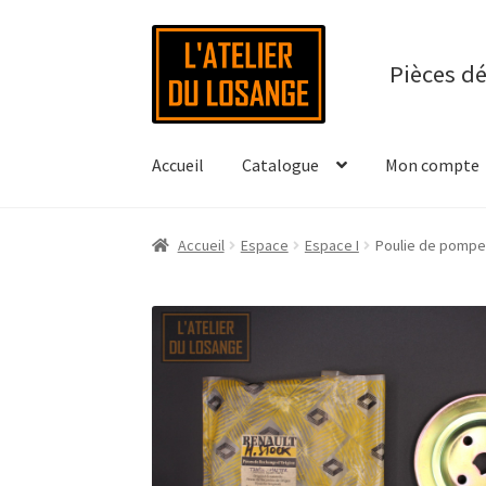
Aller
Aller
à
au
Pièces d
la
contenu
navigation
Accueil
Catalogue
Mon compte
Accueil
Espace
Espace I
Poulie de pompe