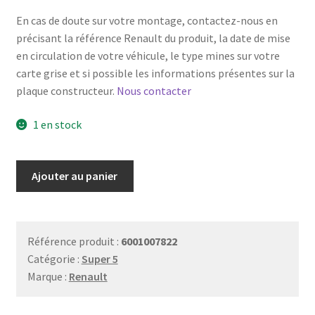
En cas de doute sur votre montage, contactez-nous en
précisant la référence Renault du produit, la date de mise
en circulation de votre véhicule, le type mines sur votre
carte grise et si possible les informations présentes sur la
plaque constructeur.
Nous contacter
1 en stock
quantité
Ajouter au panier
de
Coussinet
de
barre
Référence produit :
6001007822
stabilisatrice
Catégorie :
Super 5
Marque :
Renault