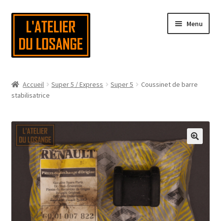
Aller
Aller
Menu
à
au
la
contenu
navigation
Page d’accueil
Accueil
Super 5 / Express
Super 5
Coussinet de barre
stabilisatrice
Nous contacter
Mon compte