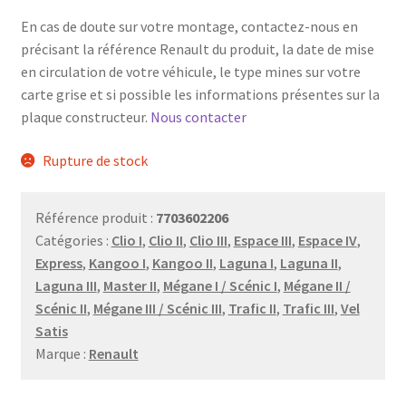
En cas de doute sur votre montage, contactez-nous en
précisant la référence Renault du produit, la date de mise
en circulation de votre véhicule, le type mines sur votre
carte grise et si possible les informations présentes sur la
plaque constructeur.
Nous contacter
Rupture de stock
Référence produit :
7703602206
Catégories :
Clio I
,
Clio II
,
Clio III
,
Espace III
,
Espace IV
,
Express
,
Kangoo I
,
Kangoo II
,
Laguna I
,
Laguna II
,
Laguna III
,
Master II
,
Mégane I / Scénic I
,
Mégane II /
Scénic II
,
Mégane III / Scénic III
,
Trafic II
,
Trafic III
,
Vel
Satis
Marque :
Renault