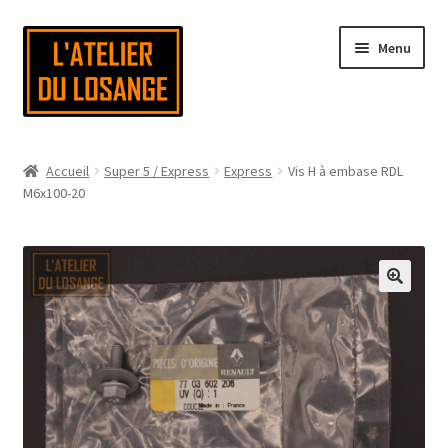
Aller
Aller
Menu
à
au
la
contenu
navigation
Page d’accueil
Accueil
Super 5 / Express
Express
Vis H à embase RDL
M6x100-20
Nous contacter
Mon compte